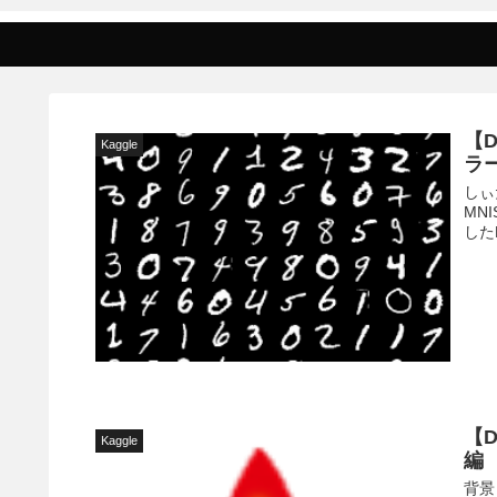
【D
Kaggle
ラ
しぃた
MN
した
【D
Kaggle
編
背景 