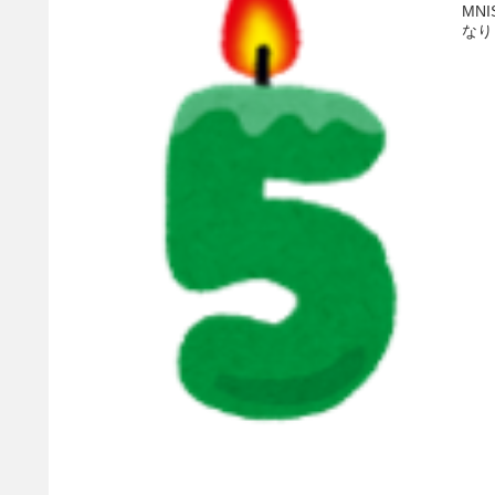
MN
なりま