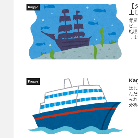
【
Kaggle
上
背景
ビニ
処理
します
K
Kaggle
はじ
んだ
みれ
分析