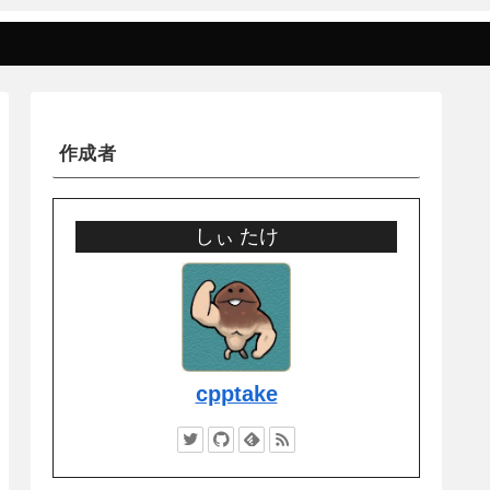
作成者
しぃ たけ
cpptake