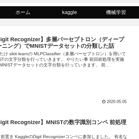
ホーム
kaggle
機械学習
igit Recognizer】多層パーセプトロン（ディープ
ーニング）でMNISTデータセットの分類した話
け sikit-learnの MLPClassifier（多層パーセプトロン）を用いて
ISTの文字分類を行っていきます。 やりたい事 前回前処理を実施
MNISTデータセットの文字分類を行っていきます。 前...
2020.05.05
igit Recognizer】MNISTの数字識別コンペ 前処理
前置き KaggleのDigit Recognizerコンペに参加しました。 有名な