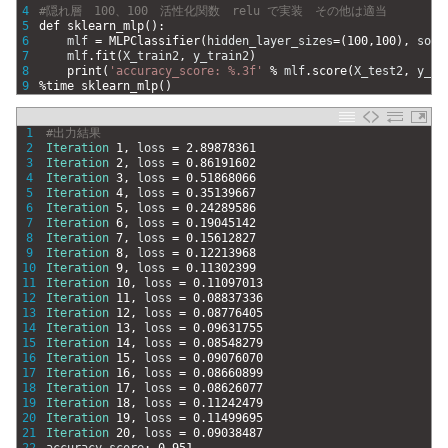
4
#隠れ層　100、100　活性化関数　relu で実装　その他は適当
5
def 
sklearn_mlp
(
)
:
6
mlf
=
MLPClassifier
(
hidden_layer_sizes
=
(
100
,
100
)
,
solv
7
mlf
.
fit
(
X_train2
,
y_train2
)
8
print
(
'accuracy_score: %.3f'
%
mlf
.
score
(
X_test2
,
y_te
9
%
time 
sklearn_mlp
(
)
1
#出力結果
2
Iteration
1
,
loss
=
2.89878361
3
Iteration
2
,
loss
=
0.86191602
4
Iteration
3
,
loss
=
0.51868066
5
Iteration
4
,
loss
=
0.35139667
6
Iteration
5
,
loss
=
0.24289586
7
Iteration
6
,
loss
=
0.19045142
8
Iteration
7
,
loss
=
0.15612827
9
Iteration
8
,
loss
=
0.12213968
10
Iteration
9
,
loss
=
0.11302399
11
Iteration
10
,
loss
=
0.11097013
12
Iteration
11
,
loss
=
0.08837336
13
Iteration
12
,
loss
=
0.08776405
14
Iteration
13
,
loss
=
0.09631755
15
Iteration
14
,
loss
=
0.08548279
16
Iteration
15
,
loss
=
0.09076070
17
Iteration
16
,
loss
=
0.08660899
18
Iteration
17
,
loss
=
0.08626077
19
Iteration
18
,
loss
=
0.11242479
20
Iteration
19
,
loss
=
0.11499695
21
Iteration
20
,
loss
=
0.09038487
22
accuracy_score
:
0.951