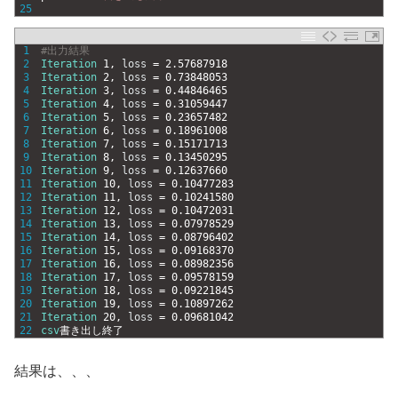
25
1
#出力結果
2
Iteration
1
,
loss
=
2.57687918
3
Iteration
2
,
loss
=
0.73848053
4
Iteration
3
,
loss
=
0.44846465
5
Iteration
4
,
loss
=
0.31059447
6
Iteration
5
,
loss
=
0.23657482
7
Iteration
6
,
loss
=
0.18961008
8
Iteration
7
,
loss
=
0.15171713
9
Iteration
8
,
loss
=
0.13450295
10
Iteration
9
,
loss
=
0.12637660
11
Iteration
10
,
loss
=
0.10477283
12
Iteration
11
,
loss
=
0.10241580
13
Iteration
12
,
loss
=
0.10472031
14
Iteration
13
,
loss
=
0.07978529
15
Iteration
14
,
loss
=
0.08796402
16
Iteration
15
,
loss
=
0.09168370
17
Iteration
16
,
loss
=
0.08982356
18
Iteration
17
,
loss
=
0.09578159
19
Iteration
18
,
loss
=
0.09221845
20
Iteration
19
,
loss
=
0.10897262
21
Iteration
20
,
loss
=
0.09681042
22
csv
書き出し終了
結果は、、、