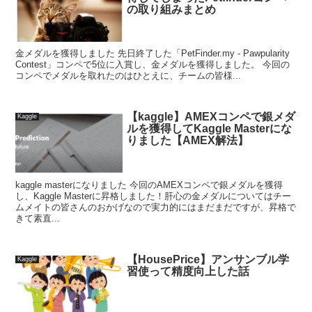
の取り組みまとめ
金メダルを獲得しました 先日終了した「PetFinder.my - Pawpularity
Contest」コンペで5位に入賞し、金メダルを獲得しました。 今回の
コンペでメダルを取れたのはひとえに、チームの皆様...
【kaggle】AMEXコンペで銀メダ
Kaggle
ルを獲得してKaggle Masterにな
りました【AMEX解法】
kaggle masterになりました 今回のAMEXコンペで銀メダルを獲得
し、Kaggle Masterに昇格しました！肝心の金メダルについてはチー
ムメイトの皆さんのおかげなので実力的にはまだまだですが、昇格で
きて素直...
【HousePrice】アンサンブル学
Kaggle
習使って精度向上した話