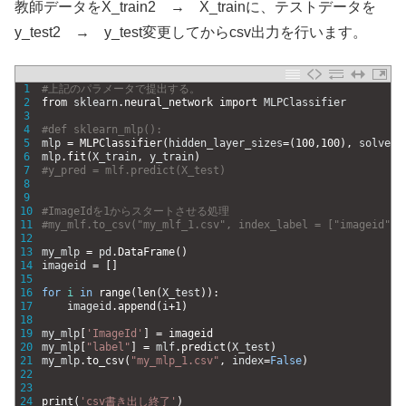
教師データをX_train2 → X_trainに、テストデータを
y_test2 → y_test変更してからcsv出力を行います。
1
#上記のパラメータで提出する。
2
from 
sklearn
.
neural_network 
import 
MLPClassifier
3
4
#def sklearn_mlp():
5
mlp
=
MLPClassifier
(
hidden_layer_sizes
=
(
100
,
100
)
,
solver
=
6
mlp
.
fit
(
X_train
,
y_train
)
7
#y_pred = mlf.predict(X_test)
8
9
10
#ImageIdを1からスタートさせる処理
11
#my_mlf.to_csv("my_mlf_1.csv", index_label = ["imageid"])
12
13
my_mlp
=
pd
.
DataFrame
(
)
14
imageid
=
[
]
15
16
for
i
in
range
(
len
(
X_test
)
)
:
17
imageid
.
append
(
i
+
1
)
18
19
my_mlp
[
'ImageId'
]
=
imageid
20
my_mlp
[
"label"
]
=
mlf
.
predict
(
X_test
)
21
my_mlp
.
to_csv
(
"my_mlp_1.csv"
,
index
=
False
)
22
23
24
print
(
'csv書き出し終了'
)