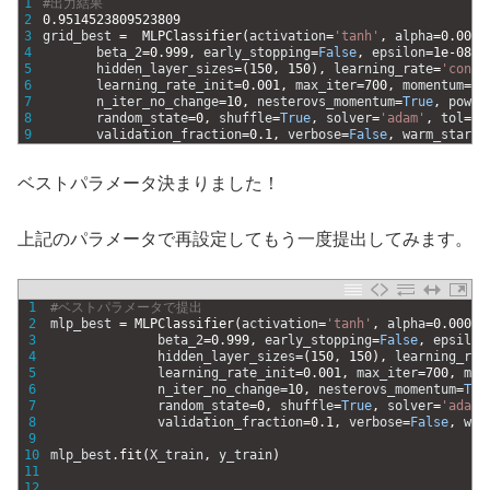
1
#出力結果
2
0.9514523809523809
3
grid_best
=
MLPClassifier
(
activation
=
'tanh'
,
alpha
=
0.0001
4
beta_2
=
0.999
,
early_stopping
=
False
,
epsilon
=
1e
-
08
,
5
hidden_layer_sizes
=
(
150
,
150
)
,
learning_rate
=
'const
6
learning_rate_init
=
0.001
,
max_iter
=
700
,
momentum
=
0.
7
n_iter_no_change
=
10
,
nesterovs_momentum
=
True
,
power
8
random_state
=
0
,
shuffle
=
True
,
solver
=
'adam'
,
tol
=
0.
9
validation_fraction
=
0.1
,
verbose
=
False
,
warm_start
=
ベストパラメータ決まりました！
上記のパラメータで再設定してもう一度提出してみます。
1
#ベストパラメータで提出
2
mlp_best
=
MLPClassifier
(
activation
=
'tanh'
,
alpha
=
0.0001
,
3
beta_2
=
0.999
,
early_stopping
=
False
,
epsilon
4
hidden_layer_sizes
=
(
150
,
150
)
,
learning_rat
5
learning_rate_init
=
0.001
,
max_iter
=
700
,
mom
6
n_iter_no_change
=
10
,
nesterovs_momentum
=
Tru
7
random_state
=
0
,
shuffle
=
True
,
solver
=
'adam'
8
validation_fraction
=
0.1
,
verbose
=
False
,
war
9
10
mlp_best
.
fit
(
X_train
,
y_train
)
11
12