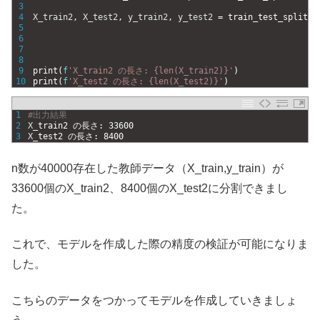
3
4
X_train2
,
X_test2
,
y_train2
,
y_test2
=
train_test_split
(
X
5
y
6
t
7
t
8
s
9
print
(
f
'X_train2 の長さ: {len(X_train2)}'
)
10
print
(
f
'X_test2 の長さ: {len(X_test2)}'
)
1
#出力結果
2
X
_
train2
の長さ
:
33600
3
X
_
test2
の長さ
:
8400
n数が40000存在した教師データ（X_train,y_train）が
33600個のX_train2、8400個のX_test2に分割できまし
た。
これで、モデルを作成した際の精度の検証が可能になりま
した。
こちらのデータをつかってモデルを作成していきましょ