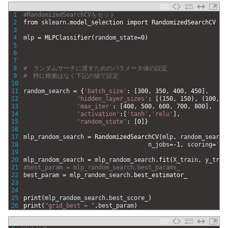
1
#RandomizedSearchCVをセット
2
from 
sklearn
.
model_selection 
import 
RandomizedSearchCV
3
4
mlp
=
MLPClassifier
(
random_state
=
0
)
5
6
7
8
#　ランダムサーチに渡すためのパラメータ値の設定
9
#　特に根拠はなく下記の値で設定
10
11
random_search
=
{
'batch_size'
:
[
300
,
350
,
400
,
450
]
,
12
'hidden_layer_sizes'
:
[
(
150
,
150
)
,
(
100
,
1
13
'max_iter'
:
[
400
,
500
,
600
,
700
,
800
]
,
14
'activation'
:
[
'tanh'
,
'relu'
]
,
15
'random_state'
:
[
0
]
}
16
17
mlp_random_search
=
RandomizedSearchCV
(
mlp
,
random_search
18
n_jobs
=
-
1
,
scoring
=
'ac
19
20
mlp_random_search
=
mlp_random_search
.
fit
(
X_train
,
y_trai
21
#best_param = mlp_random_search.best_params_
22
best_param
=
mlp_random_search
.
best_estimator_
23
24
25
print
(
mlp_random_search
.
best_score_
)
26
print
(
"grid_best = "
,
best_param
)