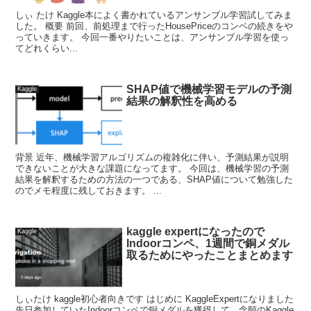
しぃ たけ Kaggle本によく書かれているアンサンブル学習試してみま
した。 概要 前回、前処理まで行ったHousePriceのコンペの続きをや
っていきます。 今回一番やりたいことは、アンサンブル学習を使っ
てどれくらい...
SHAP値で機械学習モデルの予測
Kaggle
結果の解釈性を高める
背景 近年、機械学習アルゴリズムの複雑化に伴い、予測結果が説明
できないことが大きな課題になってます。 今回は、機械学習の予測
結果を解釈するための方法の一つである、SHAP値について勉強した
のでメモ程度に残しておきます。 ...
kaggle expertになったので
Kaggle
Indoorコンペ、1週間で銅メダル
取るためにやったことまとめます
しぃたけ kaggle初心者向きです はじめに KaggleExpertになりました
先日参加していたIndoorコンペで銅メダルを獲得して、念願のKaggle