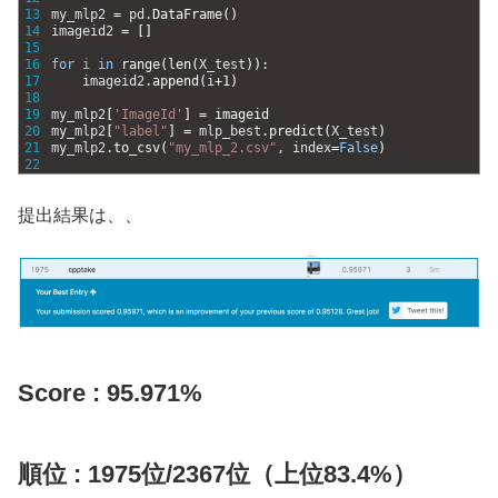
13
my_mlp2
=
pd
.
DataFrame
(
)
14
imageid2
=
[
]
15
16
for
i
in
range
(
len
(
X_test
)
)
:
17
imageid2
.
append
(
i
+
1
)
18
19
my_mlp2
[
'ImageId'
]
=
imageid
20
my_mlp2
[
"label"
]
=
mlp_best
.
predict
(
X_test
)
21
my_mlp2
.
to_csv
(
"my_mlp_2.csv"
,
index
=
False
)
22
提出結果は、、
Score : 95.971%
順位 : 1975位/2367位（上位83.4%）