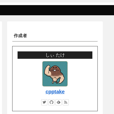
作成者
しぃ たけ
cpptake