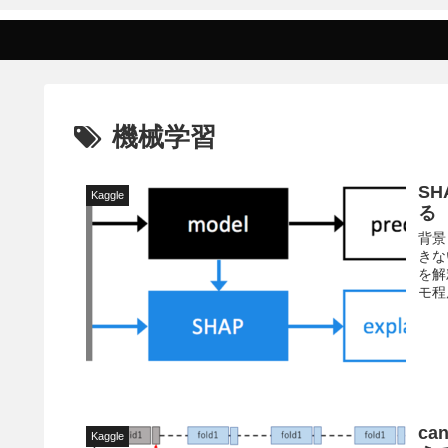
機械学習
S
Kaggle
る
背景
きな
を解
モ程
c
Kaggle