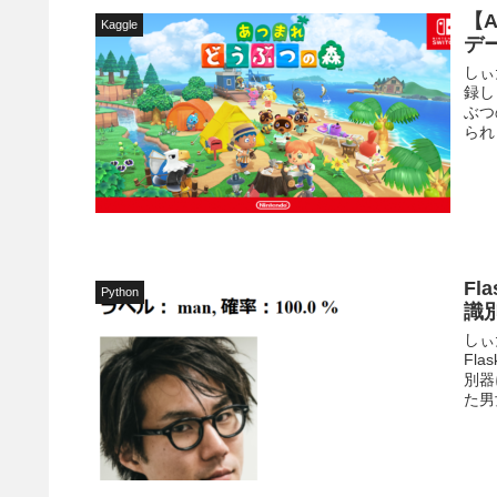
【A
Kaggle
デ
しぃ
録し
ぶつ
られ
F
Python
識
しぃ
Fl
別器
た男