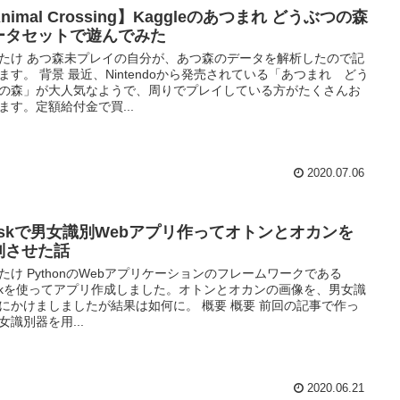
nimal Crossing】Kaggleのあつまれ どうぶつの森
ータセットで遊んでみた
たけ あつ森未プレイの自分が、あつ森のデータを解析したので記
ます。 背景 最近、Nintendoから発売されている「あつまれ どう
の森」が大人気なようで、周りでプレイしている方がたくさんお
ます。定額給付金で買...
2020.07.06
laskで男女識別Webアプリ作ってオトンとオカンを
別させた話
たけ PythonのWebアプリケーションのフレームワークである
askを使ってアプリ作成しました。オトンとオカンの画像を、男女識
にかけましましたが結果は如何に。 概要 概要 前回の記事で作っ
女識別器を用...
2020.06.21