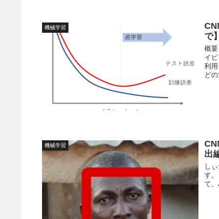
C
機械学習
で
概要
イピ
利用
どの
C
機械学習
出
しぃ
す。
て、