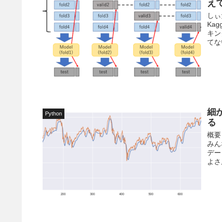
え
しぃ
Ka
キン
てない
細
Python
る
概要
みん
デー
よさ