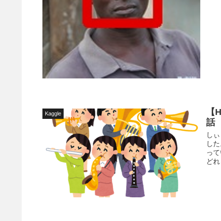
【
Kaggle
話
しぃ
した
って
どれ